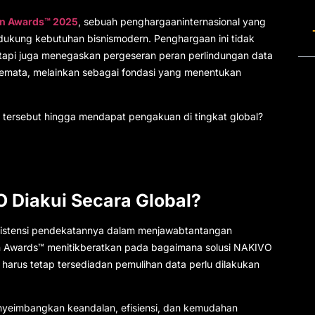
on Awards™ 2025
, sebuah penghargaaninternasional yang
ndukung kebutuhan bisnismodern. Penghargaan ini tidak
tapi juga menegaskan pergeseran peran
perlindungan data
s semata, melainkan sebagai fondasi yang menentukan
ersebut hingga mendapat pengakuan di tingkat global?
Diakui Secara Global?
nsistensi pendekatannya dalam menjawabtantangan
tion Awards™ menitikberatkan pada bagaimana solusi NAKIVO
 harus tetap tersediadan pemulihan data perlu dilakukan
nyeimbangkan keandalan, efisiensi, dan kemudahan