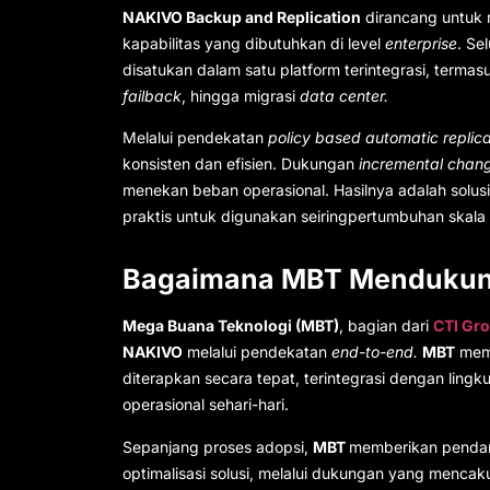
NAKIVO Backup and Replication
dirancang untuk
kapabilitas yang dibutuhkan di level
enterprise
. Se
disatukan dalam satu platform terintegrasi, term
failback
, hingga migrasi
data center.
Melalui pendekatan
policy based automatic replica
konsisten dan efisien. Dukungan
incremental chang
menekan beban operasional. Hasilnya adalah solusi
praktis untuk digunakan seiringpertumbuhan skala 
Bagaimana MBT Mendukun
Mega Buana Teknologi (MBT)
, bagian dari
CTI Gr
NAKIVO
melalui pendekatan
end-to-end.
MBT
memb
diterapkan secara tepat, terintegrasi dengan ling
operasional sehari-hari.
Sepanjang proses adopsi,
MBT
memberikan pendam
optimalisasi solusi, melalui dukungan yang mencak