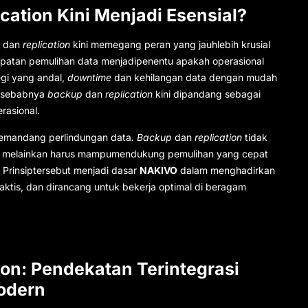
ation Kini Menjadi Esensial?
p
dan
replication
kini memegang peran yang jauhlebih krusial
epatan pemulihan data menjadipenentu apakah operasional
egi yang andal,
downtime
dan kehilangan data dengan mudah
lahsebabnya
backup
dan
replication
kini dipandang sebagai
rasional.
memandang perlindungan data
. Backup
dan
replication
tidak
n, melainkan harus mampumendukung pemulihan yang cepat
. Prinsiptersebut menjadi dasar
NAKIVO
dalam menghadirkan
raktis, dan dirancang untuk bekerja optimal di beragam
on: Pendekatan Terintegrasi
odern