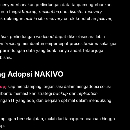
 menyederhanakan perlindungan data tanpamengorbankan
luruh fungsi
backup, replication,
da
n disaster recovery
asuk dukungan
built in site recovery
untuk kebutuhan
failover,
tion
, perlindungan
workload
dapat dikelolasecara lebih
e tracking
membantumempercepat proses
backup
sekaligus
perlindungan data
yang tidak hanya andal, tetapi juga
bisnis.
g Adopsi NAKIVO
oup
, siap mendampingi organisasi dalammengadopsi solusi
antu memastikan strategi
backup
dan
replication
kungan IT yang ada, dan berjalan optimal dalam mendukung
pingan berkelanjutan, mulai dari tahapperencanaan hingga
up: