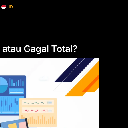
ID
EN
 atau Gagal Total?