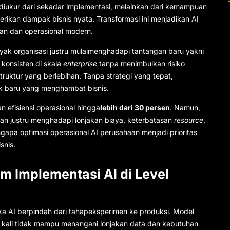
i diukur dari sekadar implementasi, melainkan dari kemampuan
rikan dampak bisnis nyata. Transformasi ini menjadikan AI
an dan operasional modern.
ak organisasi justru mulaimenghadapi tantangan baru yakni
konsisten di skala
enterprise
tanpa menimbulkan risiko
truktur yang berlebihan. Tanpa strategi yang tepat,
ck baru yang menghambat bisnis.
efisiensi operasional hingga
lebih dari 30 persen
. Namun,
an justru menghadapi lonjakan biaya, keterbatasan
resource
,
engapa optimasi operasional AI perusahaan menjadi prioritas
snis.
m Implementasi AI di Level
ka AI berpindah dari tahapeksperimen ke produksi. Model
ng kali tidak mampu menangani lonjakan data dan kebutuhan