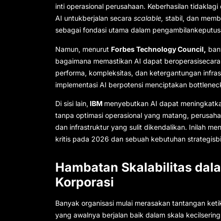
inti operasional perusahaan. Keberhasilan tidaklag
AI untukberjalan secara
scalable,
stabil, dan membe
sebagai fondasi utama dalam pengambilankeputus
Namun, menurut
Forbes Technology Council,
bany
bagaimana memastikan AI dapat beroperasisecara 
performa, kompleksitas, dan ketergantungan infras
implementasi AI berpotensi menciptakan bottlene
Di sisi lain,
IBM
menyebutkan AI dapat meningkatkan 
tanpa optimasi operasional yang matang, perusaha
dan infrastruktur yang sulit dikendalikan. Inilah m
kritis pada 2026 dan sebuah kebutuhan strategisbi
Hambatan Skalabilitas dala
Korporasi
Banyak organisasi mulai merasakan tantangan keti
yang awalnya berjalan baik dalam skala kecilseri