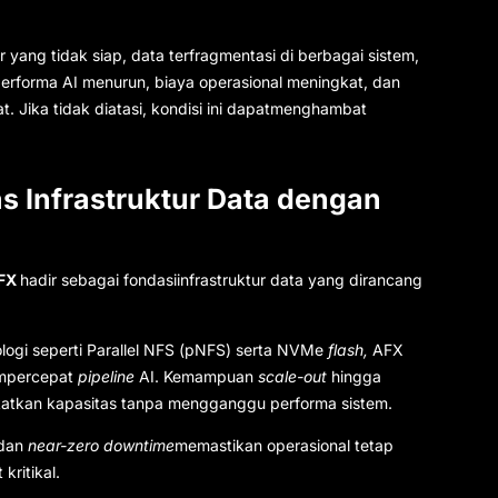
 yang tidak siap, data terfragmentasi di berbagai sistem,
performa AI menurun, biaya operasional meningkat, dan
. Jika tidak diatasi, kondisi ini dapatmenghambat
 Infrastruktur Data dengan
AFX
hadir sebagai fondasiinfrastruktur data yang dirancang
ologi seperti Parallel NFS (pNFS) serta NVMe
flash,
AFX
empercepat
pipeline
AI. Kemampuan
scale-out
hingga
tkan kapasitas tanpa mengganggu performa sistem.
dan
near-zero downtime
memastikan operasional tetap
kritikal.