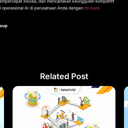
empercepat inovasi, dan menciptakan keunggulan kompetitif
si operasional AI di perusahaan Anda dengan
tim kami
roup
Related Post