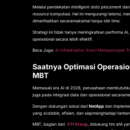
Melalui pendekatan
intelligent data placement
dan
resource
komputasi. Hal ini mengurangi latensi, 
dimanfaatkan secaramaksimal tanpa
idle time.
Strategi ini tidak hanya meningkatkan performa A
operasional secara lebih efektif.
Baca Juga:
AI Infrastruktur: Kunci Mempercepat Tr
Saatnya Optimasi Operasi
MBT
Memasuki era AI di 2026, perusahaan membutuhkan 
juga pada integrasi data dan operasional secarame
Dengan dukungan solusi dari
NetApp
dan impleme
yang
scalable,
efisien, dan siapmenghadapi tanta
MBT, bagian dari
CTI Group
, didukung tim ahli y