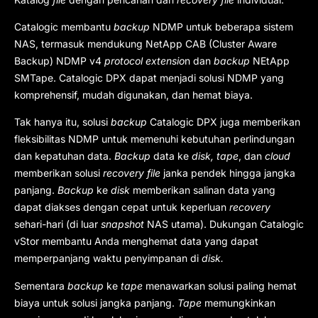
Catalogic membantu
backup
NDMP untuk beberapa sistem
NAS, termasuk mendukung NetApp CAB (Cluster Aware
Backup) NDMP v4
protocol extensio
n dan
backup
NEtApp
SMTape. Catalogic DPX dapat menjadi solusi NDMP yang
komprehensif, mudah digunakan, dan hemat biaya.
Tak hanya itu, solusi
backup
Catalogic DPX juga memberikan
fleksibilitas NDMP untuk memenuhi kebutuhan perlindungan
dan kepatuhan data.
Backup
data ke
disk, tape
, dan
cloud
memberikan solusi
recovery file
janka pendek hingga jangka
panjang.
Backup
ke
disk
memberikan salinan data yang
dapat diakses dengan cepat untuk keperluan
recovery
sehari-hari (di luar
snapshot
NAS utama). Dukungan Catalogic
vStor membantu Anda menghemat data yang dapat
memperpanjang waktu penyimpanan di
disk.
Sementara
backup
ke
tape
menawarkan solusi paling hemat
biaya untuk solusi jangka panjang.
Tape
memungkinkan