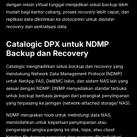
dengan mesin virtual tunggal menjadikan solusi
backup
lebih
mudah bagi kantor cabang, proses
recovery
lebih cepat, dan
replikasi data dikirimkan ke
datacenter
untuk
disaster
recovery
dan sentralisasi data.
Catalogic DPX untuk NDMP
Backup dan Recovery
Catalogic menghadirkan solusi
backup
dan
recovery
yang
mendukung Network Data Management Protocol (NDMP)
untuk NetApp FAS, DellEMC Isilon, dan sistem NAS lain yang
sesuai dengan NDMP. DNMP menyediakan standar terbuka
untuk
backup
berbasis jaringan dari perangkat penyimpanan
yang terpasang ke jaringan (network-attached storage/ NAS).
NDMP merupakan
tools
untuk melindungi data NAS,
memindahkan untuk keperluan penyimpanan atau
pengarsipan jangka panjang ke
disk, tape,
atau
cloud.
Katalog
file
dengan pencarian dan
recovery file
individual.