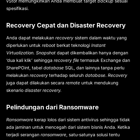
vStor memungkinkan Anda membuat target
backup
sesuai
spesifikasi.
Recovery Cepat dan Disaster Recovery
Anda dapat melakukan
recovery
sistem dalam waktu yang
diperlukan untuk
reboot
berkat teknologi
Instant
Virtualization. Snapshot
dapat dikembalikan hanya dengan
‘dua kali klik’ sehingga
recovery file
termasuk Exchange dan
SharePOint, tabel
database
SQL, dan lainnya tanpa perlu
melakukan
recovery
terhadap seluruh
database
.
Recovery
juga dapat dilakukan secara
remote
untuk mendukung
skenario
disaster recovery.
Pelindungan dari Ransomware
Ransomware
kerap lolos dari sistem antivirus sehingga tidak
ada jaminan untuk mencegah dari sistem bisnis Anda. Ketika
terjadi serangan
ransomware
, satu-satunya solusi tentu