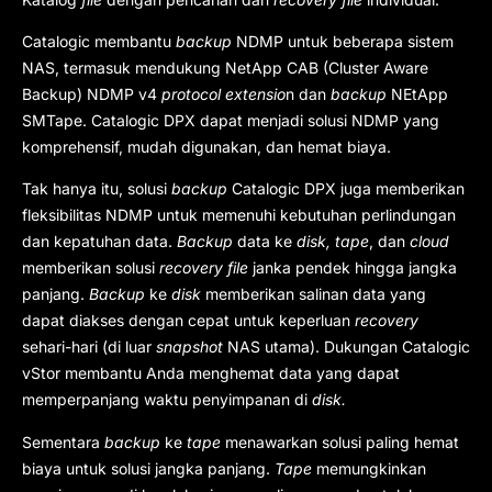
Catalogic membantu
backup
NDMP untuk beberapa sistem
NAS, termasuk mendukung NetApp CAB (Cluster Aware
Backup) NDMP v4
protocol extensio
n dan
backup
NEtApp
SMTape. Catalogic DPX dapat menjadi solusi NDMP yang
komprehensif, mudah digunakan, dan hemat biaya.
Tak hanya itu, solusi
backup
Catalogic DPX juga memberikan
fleksibilitas NDMP untuk memenuhi kebutuhan perlindungan
dan kepatuhan data.
Backup
data ke
disk, tape
, dan
cloud
memberikan solusi
recovery file
janka pendek hingga jangka
panjang.
Backup
ke
disk
memberikan salinan data yang
dapat diakses dengan cepat untuk keperluan
recovery
sehari-hari (di luar
snapshot
NAS utama). Dukungan Catalogic
vStor membantu Anda menghemat data yang dapat
memperpanjang waktu penyimpanan di
disk.
Sementara
backup
ke
tape
menawarkan solusi paling hemat
biaya untuk solusi jangka panjang.
Tape
memungkinkan