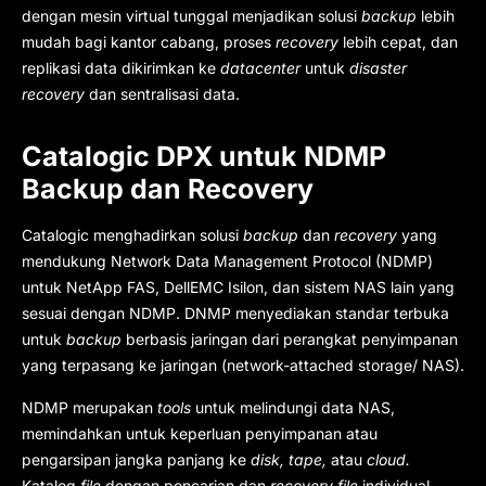
dengan mesin virtual tunggal menjadikan solusi
backup
lebih
mudah bagi kantor cabang, proses
recovery
lebih cepat, dan
replikasi data dikirimkan ke
datacenter
untuk
disaster
recovery
dan sentralisasi data.
Catalogic DPX untuk NDMP
Backup dan Recovery
Catalogic menghadirkan solusi
backup
dan
recovery
yang
mendukung Network Data Management Protocol (NDMP)
untuk NetApp FAS, DellEMC Isilon, dan sistem NAS lain yang
sesuai dengan NDMP. DNMP menyediakan standar terbuka
untuk
backup
berbasis jaringan dari perangkat penyimpanan
yang terpasang ke jaringan (network-attached storage/ NAS).
NDMP merupakan
tools
untuk melindungi data NAS,
memindahkan untuk keperluan penyimpanan atau
pengarsipan jangka panjang ke
disk, tape,
atau
cloud.
Katalog
file
dengan pencarian dan
recovery file
individual.