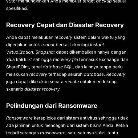
vStor memungkinkan Anda membuat target
backup
sesuai
spesifikasi.
Recovery Cepat dan Disaster Recovery
Anda dapat melakukan
recovery
sistem dalam waktu yang
diperlukan untuk
reboot
berkat teknologi
Instant
Virtualization. Snapshot
dapat dikembalikan hanya dengan
‘dua kali klik’ sehingga
recovery file
termasuk Exchange dan
SharePOint, tabel
database
SQL, dan lainnya tanpa perlu
melakukan
recovery
terhadap seluruh
database
.
Recovery
juga dapat dilakukan secara
remote
untuk mendukung
skenario
disaster recovery.
Pelindungan dari Ransomware
Ransomware
kerap lolos dari sistem antivirus sehingga tidak
ada jaminan untuk mencegah dari sistem bisnis Anda. Ketika
terjadi serangan
ransomware
, satu-satunya solusi tentu